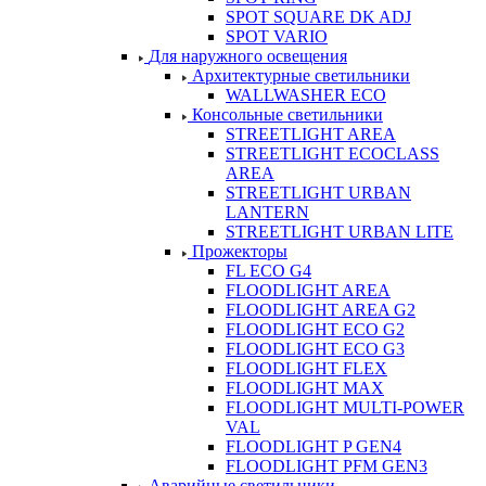
SPOT SQUARE DK ADJ
SPOT VARIO
Для наружного освещения
Архитектурные светильники
WALLWASHER ECO
Консольные светильники
STREETLIGHT AREA
STREETLIGHT ECOCLASS
AREA
STREETLIGHT URBAN
LANTERN
STREETLIGHT URBAN LITE
Прожекторы
FL ECO G4
FLOODLIGHT AREA
FLOODLIGHT AREA G2
FLOODLIGHT ECO G2
FLOODLIGHT ECO G3
FLOODLIGHT FLEX
FLOODLIGHT MAX
FLOODLIGHT MULTI-POWER
VAL
FLOODLIGHT P GEN4
FLOODLIGHT PFM GEN3
Аварийные светильники