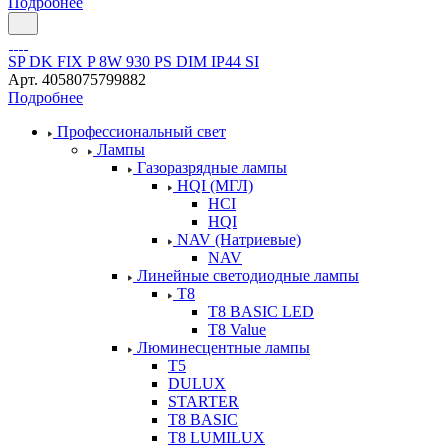
Подробнее
SP DK FIX P 8W 930 PS DIM IP44 SI
Арт.
4058075799882
Подробнее
Профессиональный свет
Лампы
Газоразрядные лампы
HQI (МГЛ)
HCI
HQI
NAV (Натриевые)
NAV
Линейные светодиодные лампы
T8
T8 BASIC LED
T8 Value
Люминесцентные лампы
T5
DULUX
STARTER
T8 BASIC
T8 LUMILUX