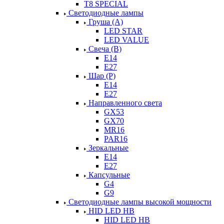
T8 SPECIAL
Светодиодные лампы
Груша (А)
LED STAR
LED VALUE
Свеча (В)
Е14
Е27
Шар (Р)
Е14
Е27
Направленного света
GX53
GX70
MR16
PAR16
Зеркальные
E14
E27
Капсульные
G4
G9
Светодиодные лампы высокой мощности
HID LED HB
HID LED HB