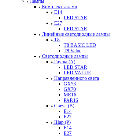
Лампы
Комплекты ламп
Е14
LED STAR
Е27
LED STAR
Линейные светодиодные лампы
Т8
T8 BASIC LED
T8 Value
Светодиодные лампы
Груша (А)
LED STAR
LED VALUE
Направленного света
GX53
GX70
MR16
PAR16
Свеча (В)
Е14
Е27
Шар (Р)
Е14
Е27