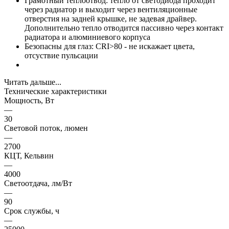
Грамотный теплоотвод: тепло от светодиода проходит
через радиатор и выходит через вентиляционные
отверстия на задней крышке, не задевая драйвер.
Дополнительно тепло отводится пассивно через контакт
радиатора и алюминиевого корпуса
Безопасны для глаз: CRI>80 - не искажает цвета,
отсуствие пульсации
Читать дальше...
Технические характеристики
Мощность, Вт
—
30
Световой поток, люмен
—
2700
КЦТ, Кельвин
—
4000
Светоотдача, лм/Вт
—
90
Срок службы, ч
—