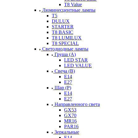
T8 Value
Люминесцентные лампы
T5
DULUX
STARTER
T8 BASIC
T8 LUMILUX
T8 SPECIAL
Светодиодные лампы
Груша (А)
LED STAR
LED VALUE
Свеча (В)
Е14
Е27
Шар (Р)
Е14
Е27
Направленного света
GX53
GX70
MR16
PAR16
Зеркальные
E14