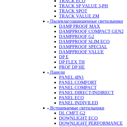
TRACK ECO
TRACK SP VALUE 3-PH
TRACK SPOT
TRACK VALUE ZM
Пылевлагозащищенные светильники
DAMP PROOF MAX
DAMPPROOF COMPACT GEN2
DAMPPROOF G2
DAMPPROOF SLIM ECO
DAMPPROOF SPECIAL
DAMPPROOF VALUE
DP E
DP FLEX TH
PROF DP HE
Панели
PANEL 4IN1
PANEL COMFORT
PANEL COMPACT
PANEL DIRECT/INDIRECT
PANEL ECO
PANEL INDIVILED
Встраиваемые светильники
DL CMFT G2
DOWNLIGHT ECO
DOWNLIGHT PERFORMANCE