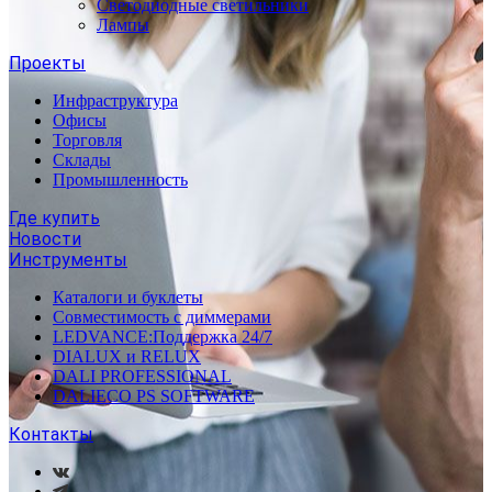
Светодиодные светильники
Лампы
Проекты
Инфраструктура
Офисы
Торговля
Склады
Промышленность
Где купить
Новости
Инструменты
Каталоги и буклеты
Совместимость с диммерами
LEDVANCE:Поддержка 24/7
DIALUX и RELUX
DALI PROFESSIONAL
DALIECO PS SOFTWARE
Контакты