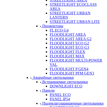
STREETLIGHT AREA
STREETLIGHT ECOCLASS
AREA
STREETLIGHT URBAN
LANTERN
STREETLIGHT URBAN LITE
Прожекторы
FL ECO G4
FLOODLIGHT AREA
FLOODLIGHT AREA G2
FLOODLIGHT ECO G2
FLOODLIGHT ECO G3
FLOODLIGHT FLEX
FLOODLIGHT MAX
FLOODLIGHT MULTI-POWER
VAL
FLOODLIGHT P GEN4
FLOODLIGHT PFM GEN3
Аварийные светильники
Встраиваемые светильники
DOWNLIGHT ECO
Панели
PANEL ECO
PANEL IP54
Пылевлагозащищенные светильники