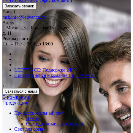
+7(495) 935-70-70
Офис компании
Заказать звонок
E-mail
msk.info@ledvance.ru
Адрес
г. Москва, ул. Большая Тульская,
д. 11
Режим работы
Пн. – Пт.: с 9:00 до 18:00
LEDVANCE: Поддержка 24/7
Присоединяйся к команде LEDVANCE!
Связаться с нами
О компании
Продукция
Профессиональный свет
Лампы
Светодиодные светильники
Свет для дома