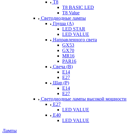
Т8
T8 BASIC LED
T8 Value
Светодиодные лампы
Груша (А)
LED STAR
LED VALUE
Направленного света
GX53
GX70
MR16
PAR16
Свеча (В)
Е14
Е27
Шар (Р)
Е14
Е27
Светодиодные лампы высокой мощности
Е27
LED VALUE
Е40
LED VALUE
Лампы