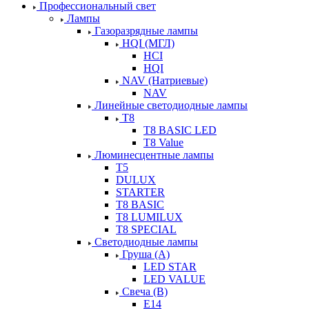
Профессиональный свет
Лампы
Газоразрядные лампы
HQI (МГЛ)
HCI
HQI
NAV (Натриевые)
NAV
Линейные светодиодные лампы
T8
T8 BASIC LED
T8 Value
Люминесцентные лампы
T5
DULUX
STARTER
T8 BASIC
T8 LUMILUX
T8 SPECIAL
Светодиодные лампы
Груша (А)
LED STAR
LED VALUE
Свеча (В)
Е14