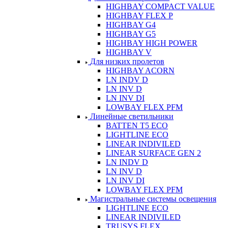
HIGHBAY COMPACT VALUE
HIGHBAY FLEX P
HIGHBAY G4
HIGHBAY G5
HIGHBAY HIGH POWER
HIGHBAY V
Для низких пролетов
HIGHBAY ACORN
LN INDV D
LN INV D
LN INV DI
LOWBAY FLEX PFM
Линейные светильники
BATTEN T5 ECO
LIGHTLINE ECO
LINEAR INDIVILED
LINEAR SURFACE GEN 2
LN INDV D
LN INV D
LN INV DI
LOWBAY FLEX PFM
Магистральные системы освещения
LIGHTLINE ECO
LINEAR INDIVILED
TRUSYS FLEX