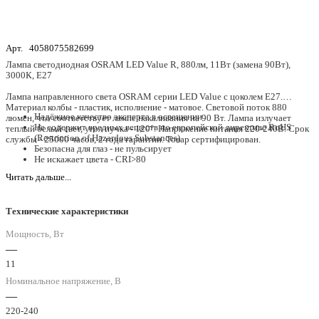
Арт.
4058075582699
Лампа светодиодная OSRAM LED Value R, 880лм, 11Вт (замена 90Вт),
3000К, Е27
Лампа направленного света OSRAM серии LED Value с цоколем E27.
Материал колбы - пластик, исполнение - матовое. Световой поток 880
Надёжное качество эксперта в освещении
люмен, что соответствует лампе накаливания на 90 Вт. Лампа излучает
Не содержит вредных веществ по европейской директиве RoHS
теплый белый свет, угол пучка - 120°. Напряжение питания 220-240В. Срок
(Restriction of Hazardous Substances)
службы - 25000 часов, 2 года гарантии. Товар сертифицирован.
Безопасна для глаз - не пульсирует
Не искажает цвета - CRI>80
Широкий угол светового пучка
Читать дальше...
100000 циклов переключения
Технические характеристики
Мощность, Вт
—
11
Номинальное напряжение, В
—
220-240