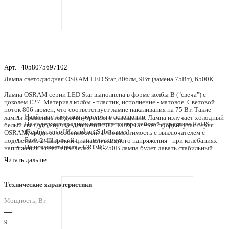
Арт.
4058075697102
Лампа светодиодная OSRAM LED Star, 806лм, 9Вт (замена 75Вт), 6500К
Лампа OSRAM серии LED Star выполнена в форме колбы B ("свеча") с
цоколем E27. Материал колбы - пластик, исполнение - матовое. Световой
поток 806 люмен, что соответствует лампе накаливания на 75 Вт. Такие
Надёжное качество эксперта в освещении
лампы применяются для внутреннего освещения. Лампа излучает холодный
Не содержит вредных веществ по европейской директиве RoHS
белый свет, угол пучка - широкий 200° LED Star - это продвинутая серия
(Restriction of Hazardous Substances)
OSRAM, среди ее особенностей: 1. Совместимость с выключателем с
Безопасна для глаз - не пульсирует
подсветкой. 2. Широкий диапазон входного напряжения - при колебаниях
Не искажает цвета - CRI>80
напряжения в сети в пределах 170-250В лампа будет давать стабильный
Широкий диапазон входного напряжения
световой поток. Срок службы - 40000 часов, 3 года гарантии. Товар
Читать дальше...
100000 циклов переключения
сертифицирован.
Увеличенный срок службы 40000ч.
Технические характеристики
Мощность, Вт
—
9