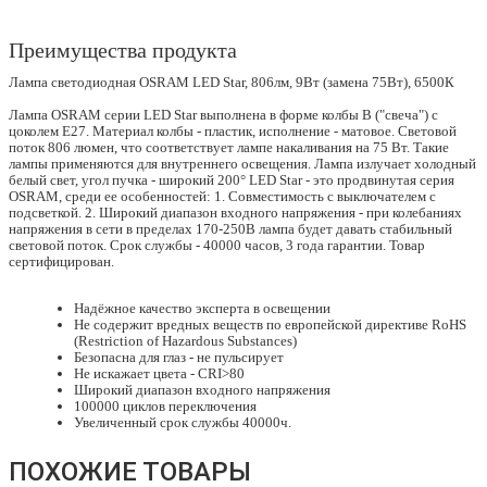
Преимущества продукта
Лампа светодиодная OSRAM LED Star, 806лм, 9Вт (замена 75Вт), 6500К
Лампа OSRAM серии LED Star выполнена в форме колбы B ("свеча") с
цоколем E27. Материал колбы - пластик, исполнение - матовое. Световой
поток 806 люмен, что соответствует лампе накаливания на 75 Вт. Такие
лампы применяются для внутреннего освещения. Лампа излучает холодный
белый свет, угол пучка - широкий 200° LED Star - это продвинутая серия
OSRAM, среди ее особенностей: 1. Совместимость с выключателем с
подсветкой. 2. Широкий диапазон входного напряжения - при колебаниях
напряжения в сети в пределах 170-250В лампа будет давать стабильный
световой поток. Срок службы - 40000 часов, 3 года гарантии. Товар
сертифицирован.
Надёжное качество эксперта в освещении
Не содержит вредных веществ по европейской директиве RoHS
(Restriction of Hazardous Substances)
Безопасна для глаз - не пульсирует
Не искажает цвета - CRI>80
Широкий диапазон входного напряжения
100000 циклов переключения
Увеличенный срок службы 40000ч.
ПОХОЖИЕ ТОВАРЫ