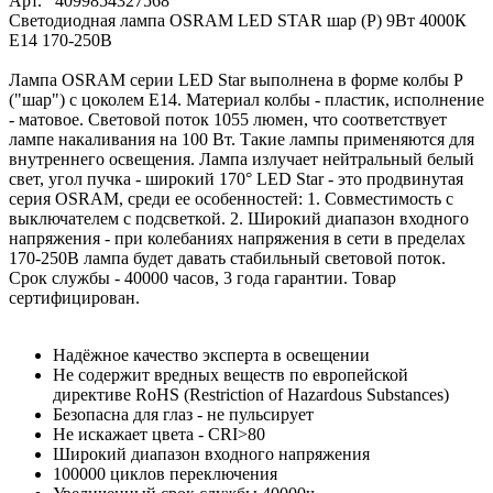
Арт.
4099854327568
Светодиодная лампа OSRAM LED STAR шар (P) 9Вт 4000К
E14 170-250В
Лампа OSRAM серии LED Star выполнена в форме колбы P
("шар") с цоколем E14. Материал колбы - пластик, исполнение
- матовое. Световой поток 1055 люмен, что соответствует
лампе накаливания на 100 Вт. Такие лампы применяются для
внутреннего освещения. Лампа излучает нейтральный белый
свет, угол пучка - широкий 170° LED Star - это продвинутая
серия OSRAM, среди ее особенностей: 1. Совместимость с
выключателем с подсветкой. 2. Широкий диапазон входного
напряжения - при колебаниях напряжения в сети в пределах
170-250В лампа будет давать стабильный световой поток.
Срок службы - 40000 часов, 3 года гарантии. Товар
сертифицирован.
Надёжное качество эксперта в освещении
Не содержит вредных веществ по европейской
директиве RoHS (Restriction of Hazardous Substances)
Безопасна для глаз - не пульсирует
Не искажает цвета - CRI>80
Широкий диапазон входного напряжения
100000 циклов переключения