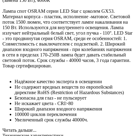
(замена 150 Вт), 4000К
Лампа спот OSRAM серии LED Star с цоколем GX53.
Материал корпуса - пластик, исполнение -матовое. Световой
поток 1500 люмен, что соответствует лампе накаливания на
150 Вт. Используются для внутреннего освещения. Лампа
излучает нейтральный белый свет, угол пучка - 110°. LED Star
- это продвинутая серия OSRAM, среди ее особенностей: 1.
Совместимость с выключателем с подсветкой. 2. Широкий
диапазон входного напряжения - при колебаниях напряжения
в сети в пределах 170-250В лампа будет давать стабильный
световой поток. Срок службы - 40000 часов, 3 года гарантии.
Товар сертифицирован.
Надёжное качество эксперта в освещении
Не содержит вредных веществ по европейской
директиве RoHS (Restriction of Hazardous Substances)
Безопасна для глаз - не пульсирует
Не искажает цвета - CRI>80
Широкий диапазон входного напряжения
100000 циклов переключения
Увеличенный срок службы 40000ч.
Читать дальше...
Технические характеристики