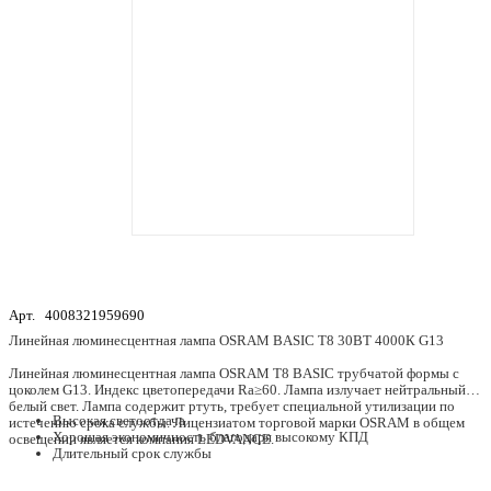
Арт.
4008321959690
Линейная люминесцентная лампа OSRAM BASIC T8 30ВТ 4000К G13
Линейная люминесцентная лампа OSRAM T8 BASIC трубчатой формы с
цоколем G13. Индекс цветопередачи Ra≥60. Лампа излучает нейтральный
белый свет. Лампа содержит ртуть, требует специальной утилизации по
Высокая светоотдача
истечению срока службы. Лицензиатом торговой марки OSRAM в общем
Хорошая экономичность благодаря высокому КПД
освещении является компания LEDVANCE.
Длительный срок службы