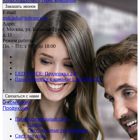
+7(495) 935-70-70
Офис компании
Заказать звонок
E-mail
msk.info@ledvance.ru
Адрес
г. Москва, ул. Большая Тульская,
д. 11
Режим работы
Пн. – Пт.: с 9:00 до 18:00
LEDVANCE: Поддержка 24/7
Присоединяйся к команде LEDVANCE!
Связаться с нами
О компании
Продукция
Профессиональный свет
Лампы
Светодиодные светильники
Свет для дома