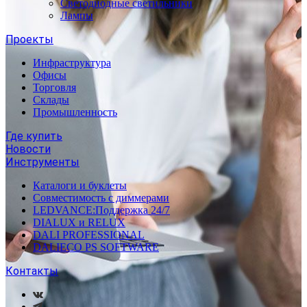
Светодиодные светильники
Лампы
Проекты
Инфраструктура
Офисы
Торговля
Склады
Промышленность
Где купить
Новости
Инструменты
Каталоги и буклеты
Совместимость с диммерами
LEDVANCE:Поддержка 24/7
DIALUX и RELUX
DALI PROFESSIONAL
DALIECO PS SOFTWARE
Контакты