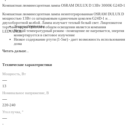
Компактная люминесцентная лампа OSRAM DULUX D 13Вт 3000К G24D-1
Компактная люминесцентная лампа неинтегрированная OSRAM DULUX D
мощностью 13Вт со штырьковым одиночным цоколем G24D-1 и
двухоборотной колбой. Лампа излучает теплый белый свет. Лицензиатом
Энергосбережение
торговой марки OSRAM в общем освещении является компания
Низкий температурный режим - помещение не нагревается, энергия
LEDVANCE.
конвертируется в световое излучение
Низкое содержание ртути (1-5мг) - дает возможность использования
дома
Компактность - помещается в небольшие светильники и узкие
Читать дальше...
плафоны.
Технические характеристики
Мощность, Вт
—
13
Номинальное напряжение, В
—
220-240
Угол пучка, °
—
-