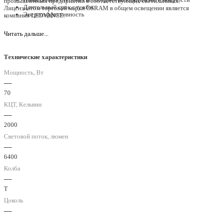
промышленных предприятий в соответствующих светильниках.
Длительный срок службы
Лицензиатом торговой марки OSRAM в общем освещении является
Энергоэффективность
компания LEDVANCE.
Читать дальше...
Технические характеристики
Мощность, Вт
—
70
КЦТ, Кельвин
—
2000
Световой поток, люмен
—
6400
Колба
—
T
Цоколь
—