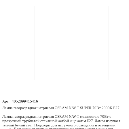
Арт.
4052899415416
Лампа газоразрядная натриевая OSRAM NAV-T SUPER 70Вт 2000К E27
Лампа газоразрядная натриевая OSRAM NAV-T мощностью 70Вт с
прозрачной трубчатой стекляной колбой и цоколем E27. Лампа излучает
теплый белый свет. Подходит для наружного освещения и освещения
Повышенная степень светоотдачи на каждый ватт мощности